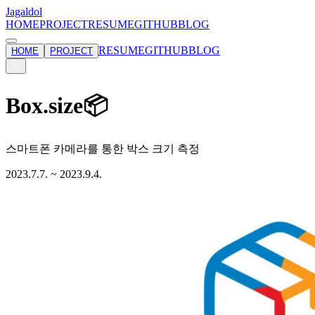
Jagaldol
HOME
PROJECT
RESUME
GITHUB
BLOG
RESUME
GITHUB
BLOG
HOME
PROJECT
Box.size📦
스마트폰 카메라를 통한 박스 크기 측정
2023.7.7. ~ 2023.9.4.