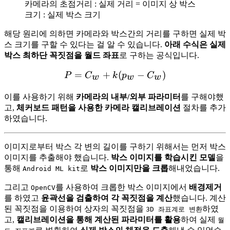
카메라의 초점거리 : 실제 거리 = 이미지 상 박스
크기 : 실제 박스 크기
해당 원리에 의하면 카메라와 박스간의 거리를 구하면 실제 박
스 크기를 구할 수 있다는 걸 알 수 있습니다.
아래 수식은 실제
박스 최하단 꼭짓점을 월드 좌표
로 구하는 공식입니다.
=
+
P = C_w + k(p_w - C_w)
(
−
)
P
C
k
p
C
w
w
w
이를 사용하기 위해
카메라의 내부/외부 파라미터
를 구해야했
고,
체커보드 패턴을 사용한 카메라 캘리브레이션
절차를 추가
하였습니다.
이미지로부터 박스 각 변의 길이를 구하기 위해서는 먼저 박스
이미지를 추출해야 했습니다.
박스 이미지를 학습시킨 모델
을
통해
로
박스 이미지만을 크롭
해내었습니다.
Android ML kit
그리고
를 사용하여 크롭한 박스 이미지에서
배경제거
OpenCV
를 하였고
윤곽선을 검출하여 각 꼭짓점을 계산
했습니다. 계산
된 꼭짓점을 이용하여 상자의 꼭짓점을
하였
3D 좌표계로 변환
고,
캘리브레이션을 통해 계산된 파라미터를 활용
하여 실제
월