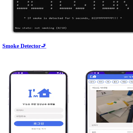
Smoke Detector🚬