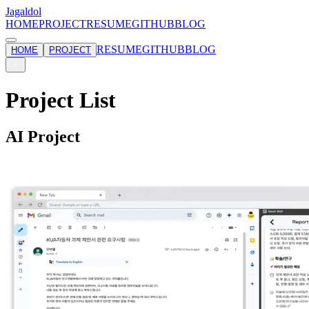
Jagaldol
HOME
PROJECT
RESUME
GITHUB
BLOG
RESUME
GITHUB
BLOG
HOME
PROJECT
Project List
AI Project