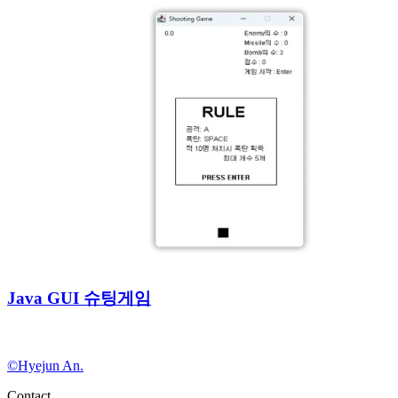
Java GUI 슈팅게임
©Hyejun An.
Contact.