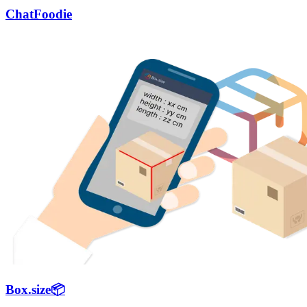
ChatFoodie
Box.size📦